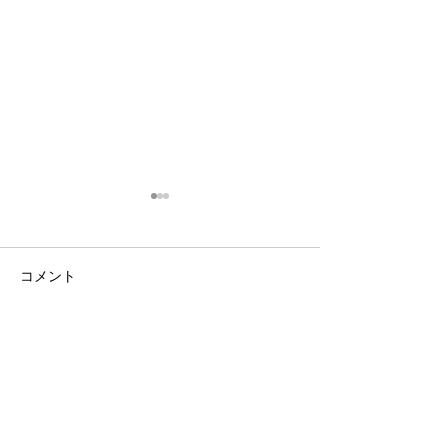
コメント
植栽剪定
コメントを追加…
2024/5/26(日)
州織産地博覧会
れます
NAIGAI TEXTILE